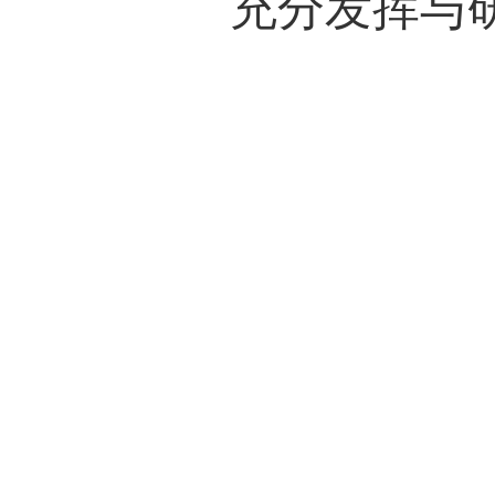
接下
建超、
享了
向等