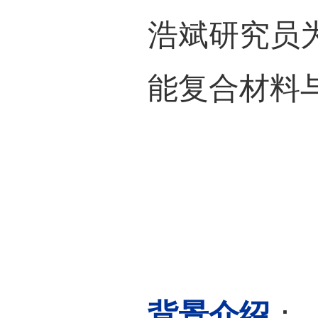
（
SSI
的
Lewi
护的
能量
舰期