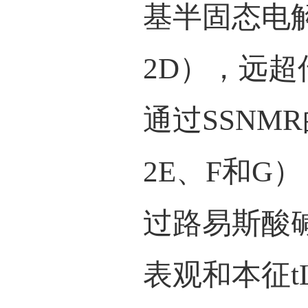
酸性
速传
层，
1C
）