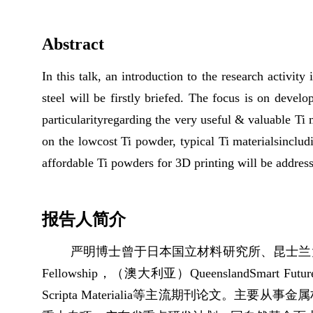
Abstract
In this talk, an introduction to the research activity
steel will be firstly briefed. The focus is on develo
particularityregarding the very useful & valuable T
on the low­cost Ti powder, typical Ti materialsinclud
affordable Ti powders for 3D printing will be addres
报告人简介
严明博士曾于日本国立材料研究所、昆士兰大
Fellowship
，（澳大利亚）
QueenslandSmart Future
Scripta Materialia
等主流期刊论文。主要从事金属