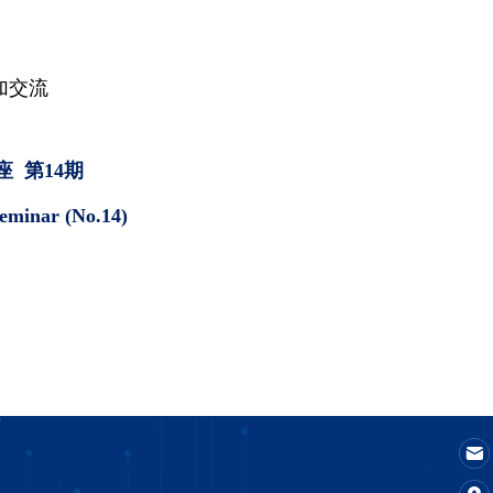
加交流
座
第
14
期
eminar (No.14)