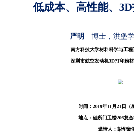
低成本、高性能、
3D
严明
博士，洪堡
南方科技大学材料科学与工程
深圳市航空发动机
3D
打印粉材
时间：
2019
年
11
月
21
日（
地点：硅所门卫楼
206
复合
邀请人：彭华新