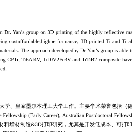
 in Dr. Yan
’
s group on 3D printing of the highly reflective m
ping cost­affordable,high­performance, 3D printed Ti and Ti al
i materials. The approach developedby Dr Yan
’
s group is able
ing CP­Ti, Ti­6Al­4V, Ti­10V­2Fe­3V and Ti­TiB2 composite hav
sed.
学、皇家墨尔本理工大学工作。主要学术荣誉包括（德
 Fellowship (Early Career), Australian Postdoctoral Fello
材料增材制造
&3D
打印研究，尤其是开发低成本、可打