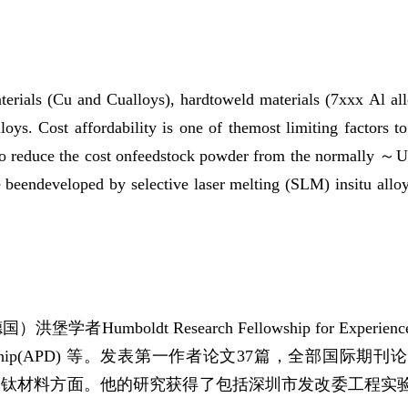
aterials (Cu and Cualloys), hard­to­weld materials (7xxx Al
loys. Cost affordability is one of themost limiting factors to
 to reduce the cost onfeedstock powder from the normally
～
U
e beendeveloped by selective laser melting (SLM) in­situ allo
国）洪堡学者
Humboldt Research Fellowship for Experienc
wship(APD)
等。发表第一作者论文
37
篇，全部国际期刊论
印钛材料方面。他的研究获得了包括深圳市发改委工程实